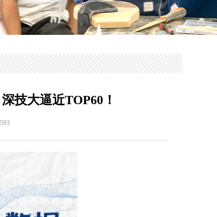
深技大逼近TOP60！
593