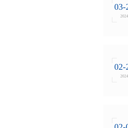
03-
202
02-
202
02-